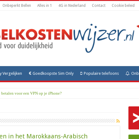
Onbeperkt Bellen
Alles in 1
4G in Nederland
Contact
Cookie beleid
y Vergelijken
Goedkoopste Sim Only
Populaire telefoons
Onbe
e betalen voor een VPN op je iPhone?
en in het Marokkaans-Arabisch