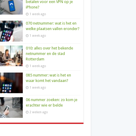
betalen voor een VPN op je
iPhone?
1 week ago
070 netnummer: wat is het en
welke plaatsen vallen eronder?
1 week ago
010: alles over het bekende
netnummer en de stad
Rotterdam
1 week ago
085 nummer: wat is het en
waar komt het vandaan?
1 week ago
06 nummer zoeken: zo kom je
erachter wie er belde
2 weken ago