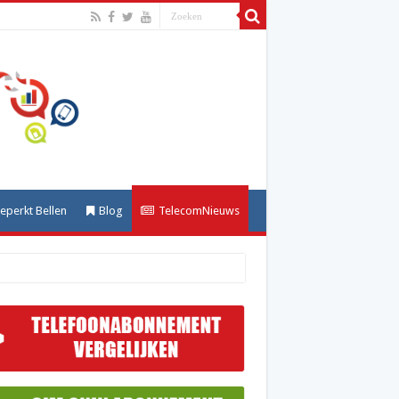
perkt Bellen
Blog
TelecomNieuws