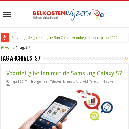
Zo vind je de goedkoopste Sim Only met onbeperkt internet in 2026
Home
/
Tag:
S7
Tag Archives:
S7
Voordelig bellen met de Samsung Galaxy S7
4 april 2017
Algemeen Telecom Nieuws
,
Android
,
Telecom Nieuws
0