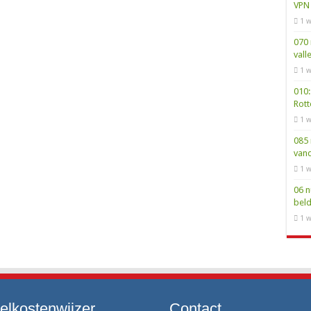
VPN 
1 w
070 
vall
1 w
010:
Rot
1 w
085 
van
1 w
06 n
bel
1 w
elkostenwijzer
Contact