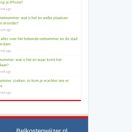
op je iPhone?
eek ago
netnummer: wat is het en welke plaatsen
en eronder?
eek ago
 alles over het bekende netnummer en de stad
terdam
eek ago
nummer: wat is het en waar komt het
daan?
eek ago
ummer zoeken: zo kom je erachter wie er
de
eek ago
Belkostenwijzer.nl