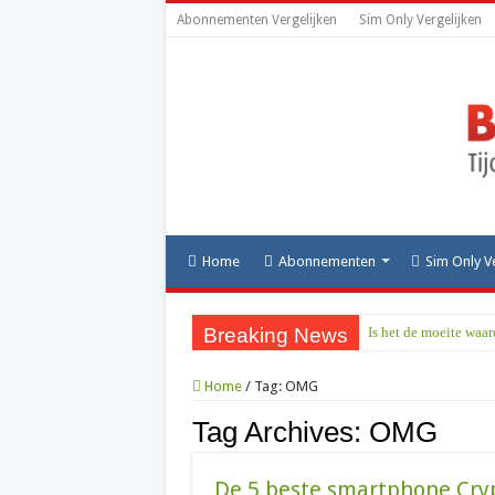
Abonnementen Vergelijken
Sim Only Vergelijken
Home
Abonnementen
Sim Only V
Breaking News
Is het de moeite waa
Home
/
Tag:
OMG
Tag Archives:
OMG
De 5 beste smartphone Cry