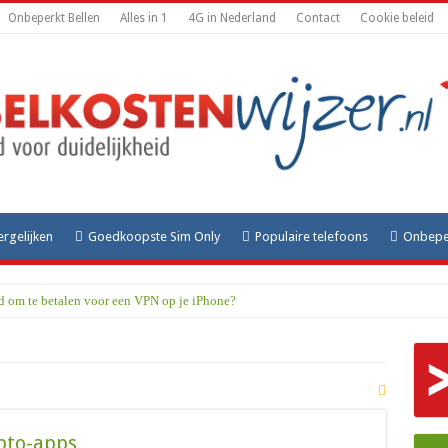
Onbeperkt Bellen
Alles in 1
4G in Nederland
Contact
Cookie beleid
ergelijken
Goedkoopste Sim Only
Populaire telefoons
Onbeper
rd om te betalen voor een VPN op je iPhone?
pto-apps