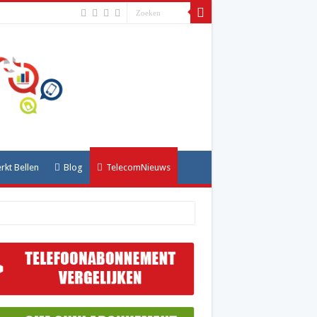
kt Bellen
Blog
TelecomNieuws