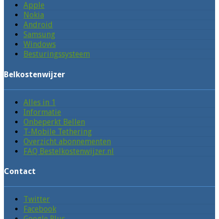
Apple
Nokia
Android
Samsung
Windows
Besturingssysteem
Belkostenwijzer
Alles in 1
Informatie
Onbeperkt Bellen
T-Mobile Tethering
Overzicht abonnementen
FAQ Bestelkostenwijzer.nl
Contact
Twitter
Facebook
Google Plus