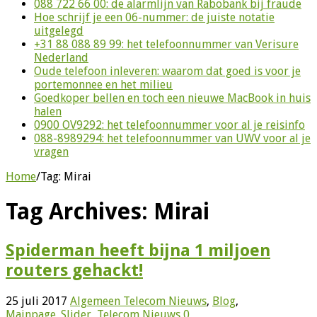
088 722 66 00: de alarmlijn van Rabobank bij fraude
Hoe schrijf je een 06-nummer: de juiste notatie
uitgelegd
+31 88 088 89 99: het telefoonnummer van Verisure
Nederland
Oude telefoon inleveren: waarom dat goed is voor je
portemonnee en het milieu
Goedkoper bellen en toch een nieuwe MacBook in huis
halen
0900 OV9292: het telefoonnummer voor al je reisinfo
088-8989294: het telefoonnummer van UWV voor al je
vragen
Home
/
Tag:
Mirai
Tag Archives:
Mirai
Spiderman heeft bijna 1 miljoen
routers gehackt!
25 juli 2017
Algemeen Telecom Nieuws
,
Blog
,
Mainpage_Slider
,
Telecom Nieuws
0