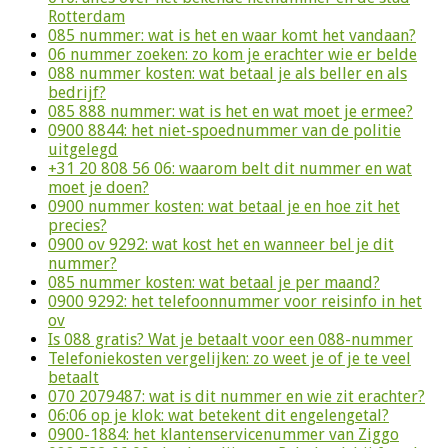
Rotterdam
085 nummer: wat is het en waar komt het vandaan?
06 nummer zoeken: zo kom je erachter wie er belde
088 nummer kosten: wat betaal je als beller en als
bedrijf?
085 888 nummer: wat is het en wat moet je ermee?
0900 8844: het niet-spoednummer van de politie
uitgelegd
+31 20 808 56 06: waarom belt dit nummer en wat
moet je doen?
0900 nummer kosten: wat betaal je en hoe zit het
precies?
0900 ov 9292: wat kost het en wanneer bel je dit
nummer?
085 nummer kosten: wat betaal je per maand?
0900 9292: het telefoonnummer voor reisinfo in het
ov
Is 088 gratis? Wat je betaalt voor een 088-nummer
Telefoniekosten vergelijken: zo weet je of je te veel
betaalt
070 2079487: wat is dit nummer en wie zit erachter?
06:06 op je klok: wat betekent dit engelengetal?
0900-1884: het klantenservicenummer van Ziggo