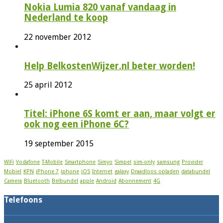
Nokia Lumia 820 vanaf vandaag in
Nederland te koop
22 november 2012
Help BelkostenWijzer.nl beter worden!
25 april 2012
Titel: iPhone 6S komt er aan, maar volgt er
ook nog een iPhone 6C?
19 september 2015
WiFi
Vodafone
T-Mobile
Smartphone
Simyo
Simpel
sim-only
samsung
Provider
Mobiel
KPN
iPhone 7
iphone
iOS
Internet
galaxy
Draadloos opladen
databundel
Camera
Bluetooth
Belbundel
apple
Android
Abonnement
4G
Telefoons