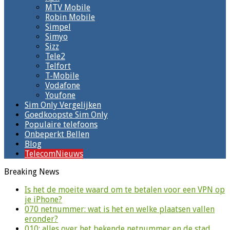
MTV Mobile
Robin Mobile
Simpel
Simyo
Sizz
Tele2
Telfort
T-Mobile
Vodafone
Youfone
Sim Only Vergelijken
Goedkoopste Sim Only
Populaire telefoons
Onbeperkt Bellen
Blog
TelecomNieuws
Breaking News
Is het de moeite waard om te betalen voor een VPN op
je iPhone?
070 netnummer: wat is het en welke plaatsen vallen
eronder?
010: alles over het bekende netnummer en de stad