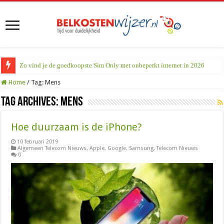
Zo vind je de goedkoopste Sim Only met onbeperkt internet in 2026
Home
/
Tag:
Mens
Tag Archives:
Mens
Hoe duurzaam is de iPhone?
10 februari 2019
Algemeen Telecom Nieuws
,
Apple
,
Google
,
Samsung
,
Telecom Nieuws
0