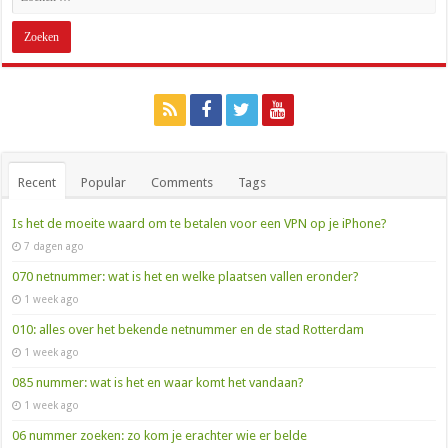
Recent
Popular
Comments
Tags
Is het de moeite waard om te betalen voor een VPN op je iPhone?
7 dagen ago
070 netnummer: wat is het en welke plaatsen vallen eronder?
1 week ago
010: alles over het bekende netnummer en de stad Rotterdam
1 week ago
085 nummer: wat is het en waar komt het vandaan?
1 week ago
06 nummer zoeken: zo kom je erachter wie er belde