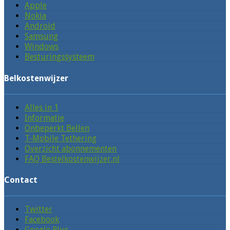
Apple
Nokia
Android
Samsung
Windows
Besturingssysteem
Belkostenwijzer
Alles in 1
Informatie
Onbeperkt Bellen
T-Mobile Tethering
Overzicht abonnementen
FAQ Bestelkostenwijzer.nl
Contact
Twitter
Facebook
Google Plus