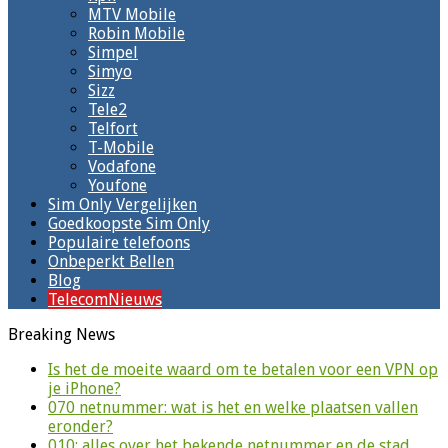
MTV Mobile
Robin Mobile
Simpel
Simyo
Sizz
Tele2
Telfort
T-Mobile
Vodafone
Youfone
Sim Only Vergelijken
Goedkoopste Sim Only
Populaire telefoons
Onbeperkt Bellen
Blog
TelecomNieuws
Breaking News
Is het de moeite waard om te betalen voor een VPN op
je iPhone?
070 netnummer: wat is het en welke plaatsen vallen
eronder?
010: alles over het bekende netnummer en de stad