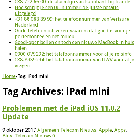
088 722 66 00: de alarmlijn van Rabobank bij fraude
Hoe schrijf je een 06-nummer: de juiste notatie
uitgelegd
+31 88 088 89 99: het telefoonnummer van Verisure
Nederland
Oude telefoon inleveren: waarom dat goed is voor je
portemonnee en het milieu
Goedkoper bellen en toch een nieuwe MacBook in huis
halen
0900 OV9292: het telefoonnummer voor al je reisinfo
088-8989294: het telefoonnummer van UWV voor al je
vragen
Home
/
Tag:
iPad mini
Tag Archives:
iPad mini
Problemen met de iPad iOS 11.0.2
Update
9 oktober 2017
Algemeen Telecom Nieuws
,
Apple
,
Apps
,
Blog
,
Telecom Nieuws
0