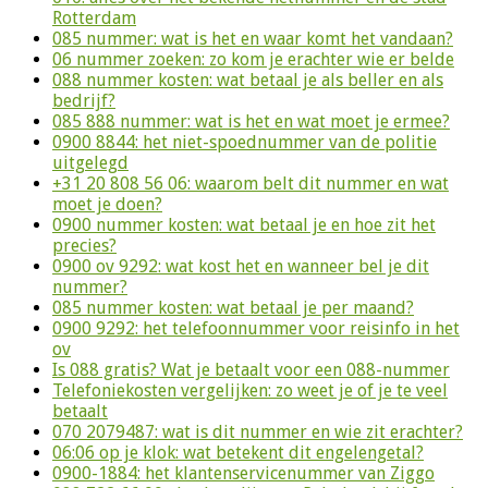
Rotterdam
085 nummer: wat is het en waar komt het vandaan?
06 nummer zoeken: zo kom je erachter wie er belde
088 nummer kosten: wat betaal je als beller en als
bedrijf?
085 888 nummer: wat is het en wat moet je ermee?
0900 8844: het niet-spoednummer van de politie
uitgelegd
+31 20 808 56 06: waarom belt dit nummer en wat
moet je doen?
0900 nummer kosten: wat betaal je en hoe zit het
precies?
0900 ov 9292: wat kost het en wanneer bel je dit
nummer?
085 nummer kosten: wat betaal je per maand?
0900 9292: het telefoonnummer voor reisinfo in het
ov
Is 088 gratis? Wat je betaalt voor een 088-nummer
Telefoniekosten vergelijken: zo weet je of je te veel
betaalt
070 2079487: wat is dit nummer en wie zit erachter?
06:06 op je klok: wat betekent dit engelengetal?
0900-1884: het klantenservicenummer van Ziggo