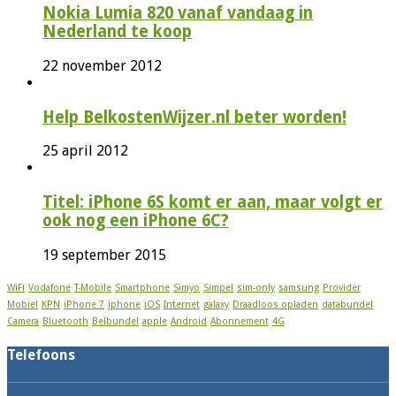
Nokia Lumia 820 vanaf vandaag in
Nederland te koop
22 november 2012
Help BelkostenWijzer.nl beter worden!
25 april 2012
Titel: iPhone 6S komt er aan, maar volgt er
ook nog een iPhone 6C?
19 september 2015
WiFi
Vodafone
T-Mobile
Smartphone
Simyo
Simpel
sim-only
samsung
Provider
Mobiel
KPN
iPhone 7
iphone
iOS
Internet
galaxy
Draadloos opladen
databundel
Camera
Bluetooth
Belbundel
apple
Android
Abonnement
4G
Telefoons