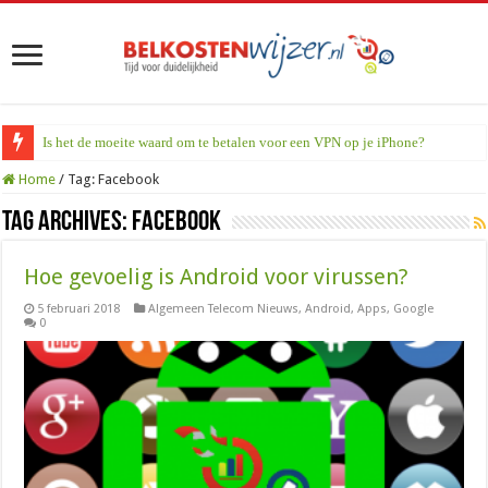
Is het de moeite waard om te betalen voor een VPN op je iPhone?
Home
/
Tag:
Facebook
Tag Archives:
Facebook
Hoe gevoelig is Android voor virussen?
5 februari 2018
Algemeen Telecom Nieuws
,
Android
,
Apps
,
Google
0