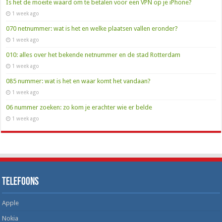
Is het de moeite waard om te betalen voor een VPN op je iPhone?
1 week ago
070 netnummer: wat is het en welke plaatsen vallen eronder?
1 week ago
010: alles over het bekende netnummer en de stad Rotterdam
1 week ago
085 nummer: wat is het en waar komt het vandaan?
1 week ago
06 nummer zoeken: zo kom je erachter wie er belde
1 week ago
Telefoons
Apple
Nokia