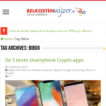
Is het de moeite waard om te betalen voor een VPN op je iPhone?
Home
/
Tag:
Bibox
Tag Archives:
Bibox
De 5 beste smartphone Crypto-apps
10 februari 2019
Algemeen Telecom Nieuws
,
Android
,
Apple
,
Google
,
Samsung
,
Telecom
Nieuws
0