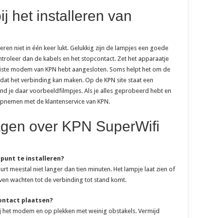
j het installeren van
ren niet in één keer lukt. Gelukkig zijn de lampjes een goede
ntroleer dan de kabels en het stopcontact. Zet het apparaatje
t juiste modem van KPN hebt aangesloten. Soms helpt het om de
odat het verbinding kan maken. Op de KPN site staat een
ind je daar voorbeeldfilmpjes. Als je alles geprobeerd hebt en
t opnemen met de klantenservice van KPN.
agen over KPN SuperWifi
punt te installeren?
urt meestal niet langer dan tien minuten. Het lampje laat zien of
en wachten tot de verbinding tot stand komt.
contact plaatsen?
ij het modem en op plekken met weinig obstakels. Vermijd