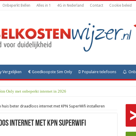
Onbeperkt Bellen
Alles in 1
4G in Nederland
Contact
Cookie beleid
y Vergelijken
Goedkoopste Sim Only
Populaire telefoons
Onbe
Sim Only met onbeperkt internet in 2026
n huis beter draadloos internet met KPN SuperWifi installeren
oos internet met KPN SuperWifi