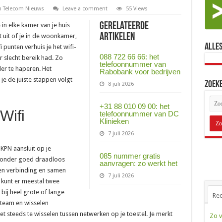
 Telecom Nieuws
Leave a comment
55 Views
Gerelateerde
 in elke kamer van je huis
Artikelen
 uit of je in de woonkamer,
Alles
punten verhuis je het wifi-
088 722 66 66: het
r slecht bereik had. Zo
telefoonnummer van
der te haperen. Het
Rabobank voor bedrijven
 je de juiste stappen volgt
Zoek
8 juli 2026
+31 88 010 09 00: het
Wifi
telefoonnummer van DC
Klinieken
7 juli 2026
 KPN aansluit op je
085 nummer gratis
zonder goed draadloos
aanvragen: zo werkt het
gen verbinding en samen
7 juli 2026
 kunt er meestal twee
bij heel grote of lange
Rec
team en wisselen
et steeds te wisselen tussen netwerken op je toestel. Je merkt
Zo v