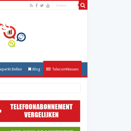
perkt Bellen
Blog
TelecomNieuws