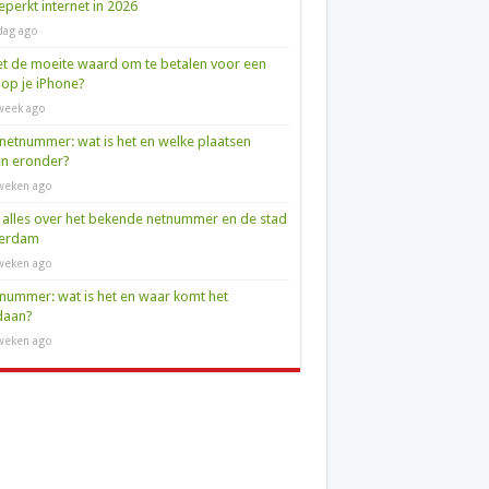
perkt internet in 2026
dag ago
et de moeite waard om te betalen voor een
op je iPhone?
week ago
netnummer: wat is het en welke plaatsen
en eronder?
weken ago
 alles over het bekende netnummer en de stad
terdam
weken ago
nummer: wat is het en waar komt het
daan?
weken ago