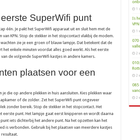
onbe
1 
 eerste SuperWifi punt
Is h
VPN 
tap één. Je pakt het SuperWifi apparaat uit en sluit hem met de
1 
van KPN. Stop de stekker in het stopcontact vlakbij de modem.
070 
wachten zie je een groen of blauw lampje. Dat betekent dat de
vall
rt het enkele minuten voordat alles goed werkt. Als het eerste
2 
n van de volgende SuperWifi kastjes in andere kamers.
010:
Rot
nten plaatsen voor een
2 
085 
van
n je die op andere plekken in huis aansluiten. Kies plekken waar
2 
laapkamer of de zolder. Zet het SuperWifi punt ongeveer
ek zonder bereik. Stop de stekker in het stopcontact. Het
t eerste punt. Het lampje gaat eerst knipperen en wordt daarna
 punt iets dichterbij het andere punt. Na het opzetten kan het
d is verbonden. Gebruik bij het plaatsen van meerdere kastjes
resultaat.