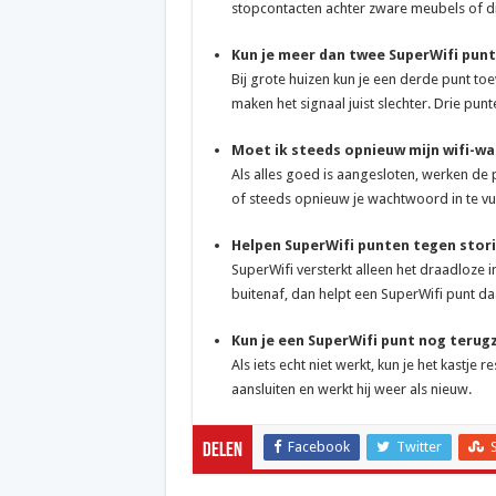
stopcontacten achter zware meubels of d
Kun je meer dan twee SuperWifi pun
Bij grote huizen kun je een derde punt toev
maken het signaal juist slechter. Drie p
Moet ik steeds opnieuw mijn wifi-w
Als alles goed is aangesloten, werken de p
of steeds opnieuw je wachtwoord in te vul
Helpen SuperWifi punten tegen stori
SuperWifi versterkt alleen het draadloze in
buitenaf, dan helpt een SuperWifi punt daa
Kun je een SuperWifi punt nog terug
Als iets echt niet werkt, kun je het kastj
aansluiten en werkt hij weer als nieuw.
Facebook
Twitter
Delen