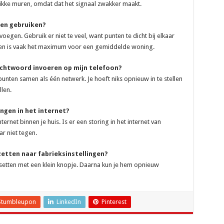
ikke muren, omdat dat het signaal zwakker maakt.
ten gebruiken?
oegen. Gebruik er niet te veel, want punten te dicht bij elkaar
unten is vaak het maximum voor een gemiddelde woning.
achtwoord invoeren op mijn telefoon?
unten samen als één netwerk. Je hoeft niks opnieuw in te stellen
len.
ngen in het internet?
ternet binnen je huis. Is er een storing in het internet van
r niet tegen.
zetten naar fabrieksinstellingen?
e resetten met een klein knopje. Daarna kun je hem opnieuw
Stumbleupon
LinkedIn
Pinterest