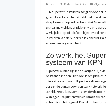
Sven
15 december 2025
Algemeen
KPN SuperWifi installeren zorgt ervoor dat je
goed draadloos internet hebt. Het maakt niet
slaapkamer of op zolder bent. Met SuperWifi 
signaal makkelijk naar plekken waar je eerde
werkt je laptop of telefoon bijna overal zon
installeren van de SuperWifi is eenvoudig als
en een beetje geduld hebt.
Zo werkt het Super
systeem van KPN
SuperWifi punten zijn kleine kastjes die je via
bestaande modem. Het doel is om plekken 
internet op te lossen. Elk punt maakt een ei
zorgen de punten voor een sterk netwerk. Je
tegelijk gebruiken. Soms is een derde nodig, 
woningen. De punten werken samen als een 
automatisch het signaal. Daardoor hoef je ni