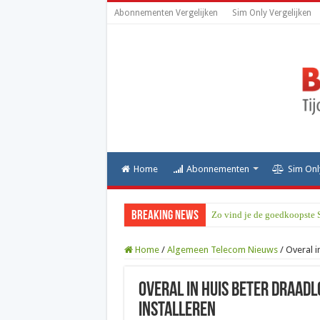
Abonnementen Vergelijken
Sim Only Vergelijken
Home
Abonnementen
Sim Onl
Breaking News
Zo vind je de goedkoopste 
Home
/
Algemeen Telecom Nieuws
/
Overal i
Overal in huis beter draadl
installeren