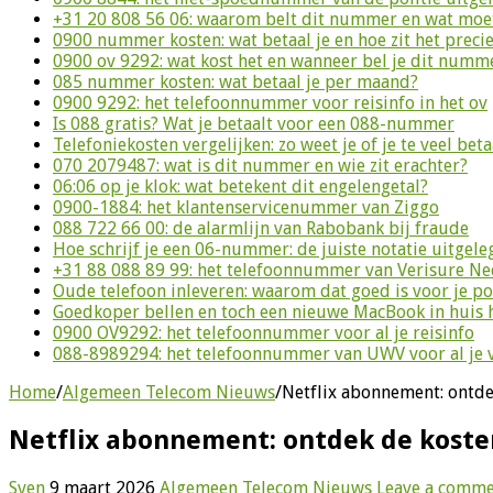
+31 20 808 56 06: waarom belt dit nummer en wat moet
0900 nummer kosten: wat betaal je en hoe zit het preci
0900 ov 9292: wat kost het en wanneer bel je dit numm
085 nummer kosten: wat betaal je per maand?
0900 9292: het telefoonnummer voor reisinfo in het ov
Is 088 gratis? Wat je betaalt voor een 088-nummer
Telefoniekosten vergelijken: zo weet je of je te veel beta
070 2079487: wat is dit nummer en wie zit erachter?
06:06 op je klok: wat betekent dit engelengetal?
0900-1884: het klantenservicenummer van Ziggo
088 722 66 00: de alarmlijn van Rabobank bij fraude
Hoe schrijf je een 06-nummer: de juiste notatie uitgele
+31 88 088 89 99: het telefoonnummer van Verisure N
Oude telefoon inleveren: waarom dat goed is voor je p
Goedkoper bellen en toch een nieuwe MacBook in huis 
0900 OV9292: het telefoonnummer voor al je reisinfo
088-8989294: het telefoonnummer van UWV voor al je 
Home
/
Algemeen Telecom Nieuws
/
Netflix abonnement: ontde
Netflix abonnement: ontdek de kost
Sven
9 maart 2026
Algemeen Telecom Nieuws
Leave a comm