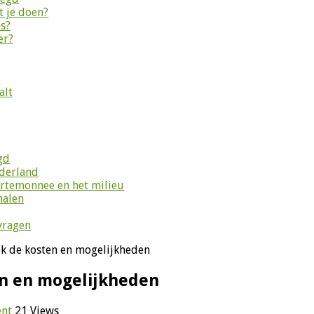
 je doen?
es?
er?
alt
gd
ederland
ortemonnee en het milieu
halen
vragen
k de kosten en mogelijkheden
en en mogelijkheden
ent
21 Views