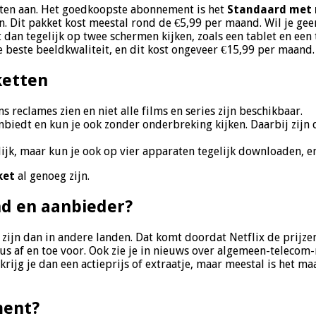
nten aan. Het goedkoopste abonnement is het
Standaard met 
en. Dit pakket kost meestal rond de €5,99 per maand. Wil je ge
t dan tegelijk op twee schermen kijken, zoals een tablet en ee
de beste beeldkwaliteit, en dit kost ongeveer €15,99 per maand.
ketten
s reclames zien en niet alle films en series zijn beschikbaar.
 aanbiedt en kun je ook zonder onderbreking kijken. Daarbij zij
ijk, maar kun je ook op vier apparaten tegelijk downloaden, en 
ket
al genoeg zijn.
nd en aanbieder?
 zijn dan in andere landen. Dat komt doordat Netflix de prijze
dus af en toe voor. Ook zie je in nieuws over algemeen-teleco
ijg je dan een actieprijs of extraatje, maar meestal is het maa
ment?