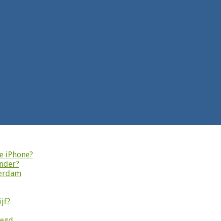
je iPhone?
onder?
terdam
jf?
legd