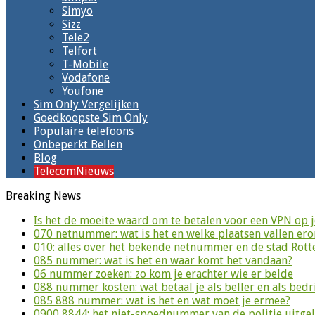
Simyo
Sizz
Tele2
Telfort
T-Mobile
Vodafone
Youfone
Sim Only Vergelijken
Goedkoopste Sim Only
Populaire telefoons
Onbeperkt Bellen
Blog
TelecomNieuws
Breaking News
Is het de moeite waard om te betalen voor een VPN op 
070 netnummer: wat is het en welke plaatsen vallen er
010: alles over het bekende netnummer en de stad Rot
085 nummer: wat is het en waar komt het vandaan?
06 nummer zoeken: zo kom je erachter wie er belde
088 nummer kosten: wat betaal je als beller en als bedri
085 888 nummer: wat is het en wat moet je ermee?
0900 8844: het niet-spoednummer van de politie uitge