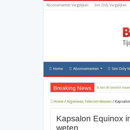
Abonnementen Vergelijken
Sim Only Vergelijken
Home
Abonnementen
Sim Only V
Breaking News
Is het de moeite waa
Home
/
Algemeen Telecom Nieuws
/
Kapsalon 
Kapsalon Equinox in 
weten