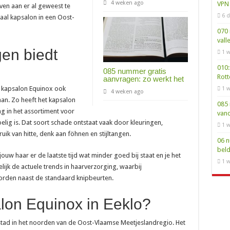
4 weken ago
VPN 
ven aan er al geweest te
6 d
okaal kapsalon in een Oost-
070 
vall
en biedt
1 w
010:
085 nummer gratis
Rot
aanvragen: zo werkt het
dt kapsalon Equinox ook
1 w
4 weken ago
an. Zo heeft het kapsalon
085 
g in het assortiment voor
van
lig is. Dat soort schade ontstaat vaak door kleuringen,
1 w
k van hitte, denk aan föhnen en stijltangen.
06 n
bel
ouw haar er de laatste tijd wat minder goed bij staat en je het
1 w
elijk de actuele trends in haarverzorging, waarbij
orden naast de standaard knipbeurten.
lon Equinox in Eeklo?
 stad in het noorden van de Oost-Vlaamse Meetjeslandregio. Het