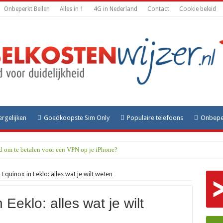
Onbeperkt Bellen
Alles in 1
4G in Nederland
Contact
Cookie beleid
ergelijken
Goedkoopste Sim Only
Populaire telefoons
Onbeper
rd om te betalen voor een VPN op je iPhone?
Equinox in Eeklo: alles wat je wilt weten
Eeklo: alles wat je wilt