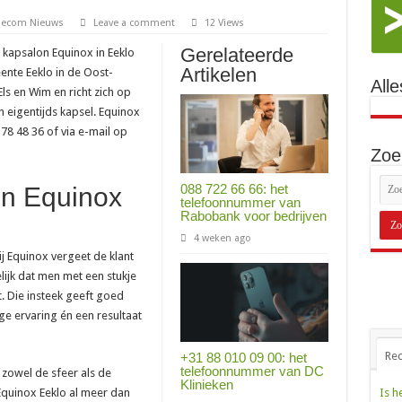
lecom Nieuws
Leave a comment
12 Views
Gerelateerde
 kapsalon Equinox in Eeklo
Artikelen
ente Eeklo in de Oost-
Alle
ls en Wim en richt zich op
n eigentijds kapsel. Equinox
78 48 36 of via e-mail op
Zoe
088 722 66 66: het
on Equinox
telefoonnummer van
Rabobank voor bedrijven
4 weken ago
j Equinox vergeet de klant
lijk dat men met een stukje
. Die insteek geeft goed
ge ervaring én een resultaat
Rec
+31 88 010 09 00: het
telefoonnummer van DC
 zowel de sfeer als de
Klinieken
Equinox Eeklo al meer dan
Is h