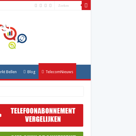
kt Bellen
Blog
TelecomNieuws