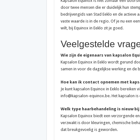
Kapsalon Equinox is niet zomaar een doorsne
door twee mensen die er duidelijk hun stem
bedrijvengids van Stad Eeklo en de actieve 
vaste waarde is in de regio. Of je nu een e
wilt, bij Equinox in Eeklo zit je goed.
Veelgestelde vrag
Wie zijn de eigenaars van kapsalon Equ
Kapsalon Equinox in Eeklo wordt gerund door 
samen in voor de dagelijkse werking en de 
Hoe kan ik contact opnemen met kaps
Je kunt kapsalon Equinox in Eeklo bereiken v
info@kapsalon-equinox.be. Het kapsalon is 
Welk type haarbehandeling is nieuw bij
Kapsalon Equinox biedt een verzorgende en
verzwakt is door kleuringen, chemische beha
dat breukgevoelig is geworden.