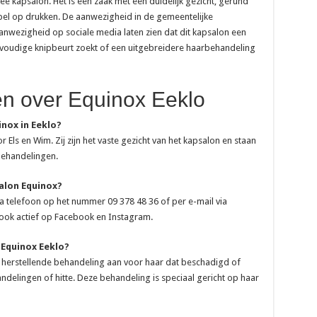
e kapsalon. Het is een zaak met een duidelijk gezicht, gerund
pel op drukken. De aanwezigheid in de gemeentelijke
aanwezigheid op sociale media laten zien dat dit kapsalon een
envoudige knipbeurt zoekt of een uitgebreidere haarbehandeling
en over Equinox Eeklo
inox in Eeklo?
Els en Wim. Zij zijn het vaste gezicht van het kapsalon en staan
behandelingen.
alon Equinox?
ia telefoon op het nummer 09 378 48 36 of per e-mail via
ook actief op Facebook en Instagram.
 Equinox Eeklo?
 herstellende behandeling aan voor haar dat beschadigd of
ndelingen of hitte. Deze behandeling is speciaal gericht op haar