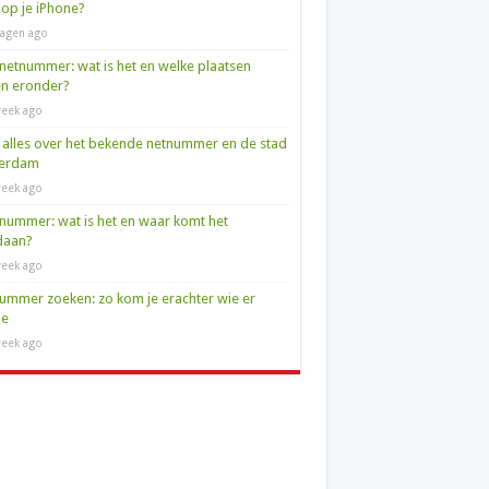
op je iPhone?
agen ago
netnummer: wat is het en welke plaatsen
en eronder?
eek ago
 alles over het bekende netnummer en de stad
terdam
eek ago
nummer: wat is het en waar komt het
daan?
eek ago
ummer zoeken: zo kom je erachter wie er
de
eek ago