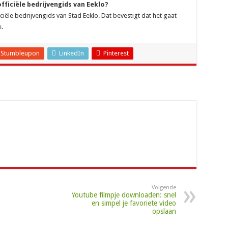
ficiële bedrijvengids van Eeklo?
ciële bedrijvengids van Stad Eeklo. Dat bevestigt dat het gaat
.
Stumbleupon
LinkedIn
Pinterest
Volgende
Youtube filmpje downloaden: snel
en simpel je favoriete video
opslaan