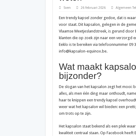
Sven
26 februari 2026
Algemeen Te
Een trendy kapsel zonder gedoe, dat is waar
voor staat. Dit kapsalon, gelegen in de geme
Vlaamse Meetjeslandstreek, is gerund door E
klanten die op zoek zijn naar een verzorgd e
Eeklo is te bereiken via telefoonnummer 09 3
info@kapsalon-equinox.be.
Wat maakt kapsal
bijzonder?
De slogan van het kapsalon zegt het mooi: bi
alles, als men één ding maar onthoudt, name
haar te knippen een trendy kapsel overhoudt
weer wat het kapsalon wil bieden: een pretti
om trots op te zijn.
Het kapsalon staat bekend als een plek waar
kwaliteit centraal staan. Op Facebook heeft 