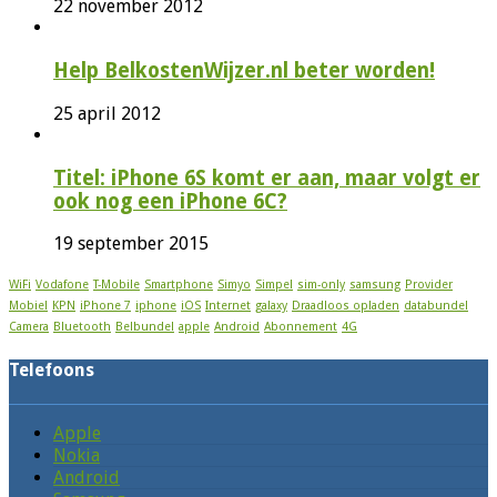
22 november 2012
Help BelkostenWijzer.nl beter worden!
25 april 2012
Titel: iPhone 6S komt er aan, maar volgt er
ook nog een iPhone 6C?
19 september 2015
WiFi
Vodafone
T-Mobile
Smartphone
Simyo
Simpel
sim-only
samsung
Provider
Mobiel
KPN
iPhone 7
iphone
iOS
Internet
galaxy
Draadloos opladen
databundel
Camera
Bluetooth
Belbundel
apple
Android
Abonnement
4G
Telefoons
Apple
Nokia
Android