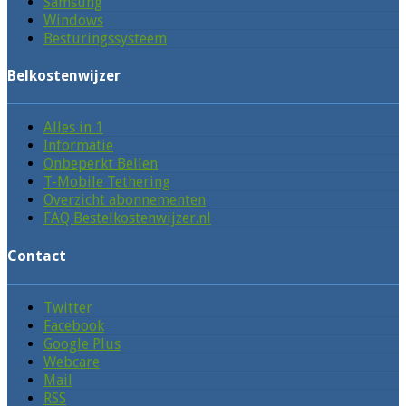
Samsung
Windows
Besturingssysteem
Belkostenwijzer
Alles in 1
Informatie
Onbeperkt Bellen
T-Mobile Tethering
Overzicht abonnementen
FAQ Bestelkostenwijzer.nl
Contact
Twitter
Facebook
Google Plus
Webcare
Mail
RSS