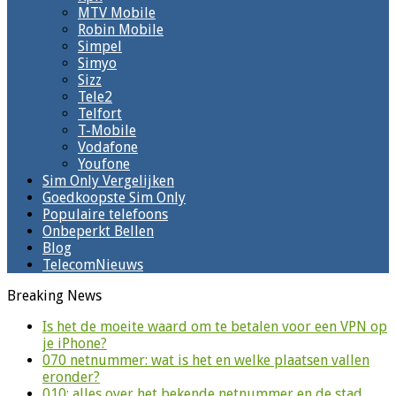
MTV Mobile
Robin Mobile
Simpel
Simyo
Sizz
Tele2
Telfort
T-Mobile
Vodafone
Youfone
Sim Only Vergelijken
Goedkoopste Sim Only
Populaire telefoons
Onbeperkt Bellen
Blog
TelecomNieuws
Breaking News
Is het de moeite waard om te betalen voor een VPN op
je iPhone?
070 netnummer: wat is het en welke plaatsen vallen
eronder?
010: alles over het bekende netnummer en de stad