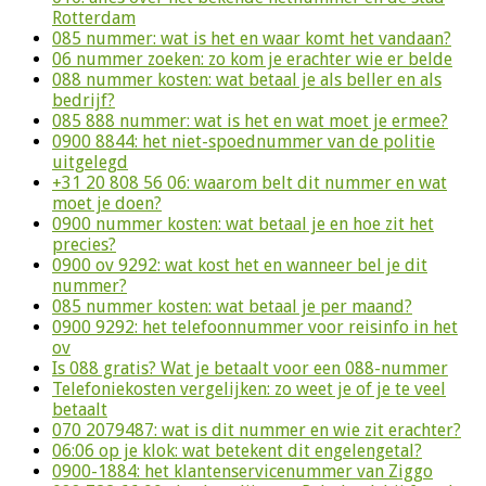
Rotterdam
085 nummer: wat is het en waar komt het vandaan?
06 nummer zoeken: zo kom je erachter wie er belde
088 nummer kosten: wat betaal je als beller en als
bedrijf?
085 888 nummer: wat is het en wat moet je ermee?
0900 8844: het niet-spoednummer van de politie
uitgelegd
+31 20 808 56 06: waarom belt dit nummer en wat
moet je doen?
0900 nummer kosten: wat betaal je en hoe zit het
precies?
0900 ov 9292: wat kost het en wanneer bel je dit
nummer?
085 nummer kosten: wat betaal je per maand?
0900 9292: het telefoonnummer voor reisinfo in het
ov
Is 088 gratis? Wat je betaalt voor een 088-nummer
Telefoniekosten vergelijken: zo weet je of je te veel
betaalt
070 2079487: wat is dit nummer en wie zit erachter?
06:06 op je klok: wat betekent dit engelengetal?
0900-1884: het klantenservicenummer van Ziggo