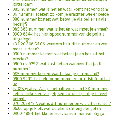
Rotterdam
085 nummer: wat is het en waar komt het vandaan?
06 nummer zoeken: zo kom je erachter wie er belde
088 nummer kosten: wat betaal je als beller en als
bedrijf?
085 888 nummer: wat is het en wat moet je ermee?
0900 8844: het niet-spoednummer van de politie
uitgelegd
+31 20 808 56 06: waarom belt dit nummer en wat
moet je doen?
0900 nummer kosten: wat betaal je en hoe zit het
precies?
0900 ov 9292: wat kost het en wanneer bel je dit
nummer?
085 nummer kosten: wat betaal je per maand?
0900 9292: het telefoonnummer voor reisinfo in het
ov
Is 088 gratis? Wat je betaalt voor een 088-nummer
Telefoniekosten vergelijken: zo weet je of je te veel
betaalt
070 2079487: wat is dit nummer en wie zit erachter?
06:06 op je klok: wat betekent dit engelengetal?
0900-1884: het klantenservicenummer van Ziggo