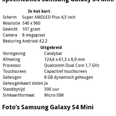
In het kort
Scherm
Super AMOLED Plus 4,3 inch
Resolutie
540 x 960
Gewicht
107 gram
Camera
8 megapixel
Besturing
Andriod 4.2.2
Uitgebreid
Vormgeving
Candybar
Afmeting
124,6 x 61,3 x 8,9 mm
Processor
Qualcomm Dual Core 1,7 GHz
Touchscreen
Capacitief touchscreen
Geheugen
8 GB dynamisch geheugen
Geheugenkaart sloten
Ja
Standbytijd
300 uur
Simkaartformaat
Micro-SIM
Foto’s Samsung Galaxy S4 Mini