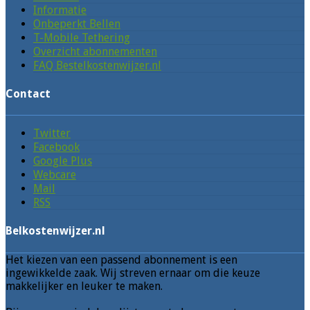
Informatie
Onbeperkt Bellen
T-Mobile Tethering
Overzicht abonnementen
FAQ Bestelkostenwijzer.nl
Contact
Twitter
Facebook
Google Plus
Webcare
Mail
RSS
Belkostenwijzer.nl
Het kiezen van een passend abonnement is een
ingewikkelde zaak. Wij streven ernaar om die keuze
makkelijker en leuker te maken.