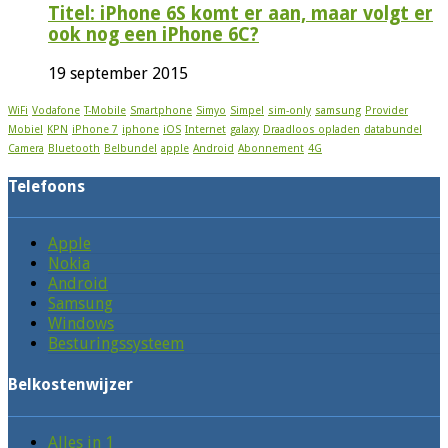
Titel: iPhone 6S komt er aan, maar volgt er
ook nog een iPhone 6C?
19 september 2015
WiFi
Vodafone
T-Mobile
Smartphone
Simyo
Simpel
sim-only
samsung
Provider
Mobiel
KPN
iPhone 7
iphone
iOS
Internet
galaxy
Draadloos opladen
databundel
Camera
Bluetooth
Belbundel
apple
Android
Abonnement
4G
Telefoons
Apple
Nokia
Android
Samsung
Windows
Besturingssysteem
Belkostenwijzer
Alles in 1