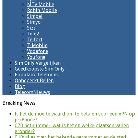
MTV Mobile
Robin Mobile
Simpel
Simyo
Sizz
Tele2
Telfort
T-Mobile
Vodafone
Youfone
Sim Only Vergelijken
Goedkoopste Sim Only
Populaire telefoons
Onbeperkt Bellen
Blog
TelecomNieuws
Breaking News
Is het de moeite waard om te betalen voor een VPN op
je iPhone?
070 netnummer: wat is het en welke plaatsen vallen
eronder?
010: alles over het bekende netnummer en de stad