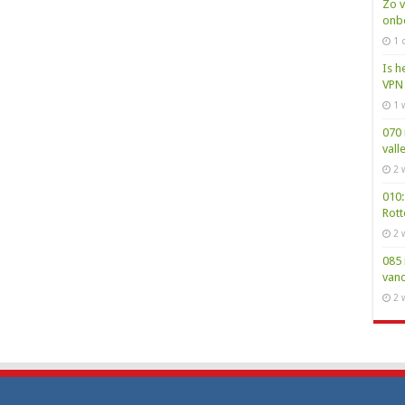
Zo v
onbe
1 
Is h
VPN 
1 
070 
vall
2 
010:
Rot
2 
085 
van
2 