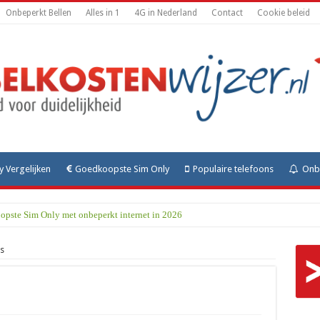
Onbeperkt Bellen
Alles in 1
4G in Nederland
Contact
Cookie beleid
y Vergelijken
Goedkoopste Sim Only
Populaire telefoons
Onbe
opste Sim Only met onbeperkt internet in 2026
s