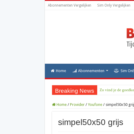
Abonnementen Vergelijken
Sim Only Vergelijken
Home
Abonnementen
Sim Onl
Breaking News
Zo vind je de goedko
Home
/
Provider
/
Youfone
/
simpel50x50 grij
simpel50x50 grijs