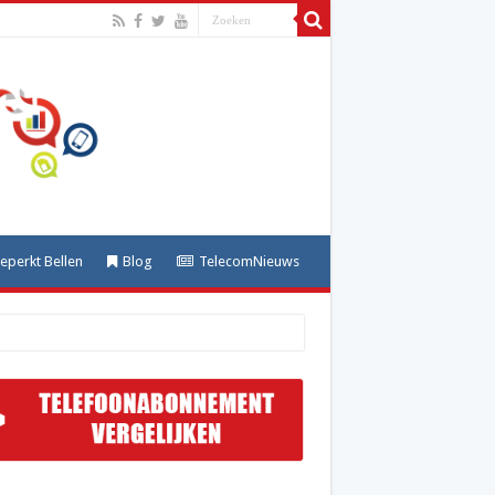
perkt Bellen
Blog
TelecomNieuws