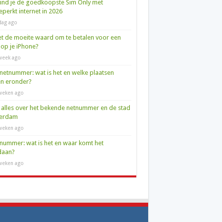
ind je de goedkoopste Sim Only met
perkt internet in 2026
dag ago
et de moeite waard om te betalen voor een
op je iPhone?
week ago
netnummer: wat is het en welke plaatsen
en eronder?
weken ago
 alles over het bekende netnummer en de stad
terdam
weken ago
nummer: wat is het en waar komt het
daan?
weken ago