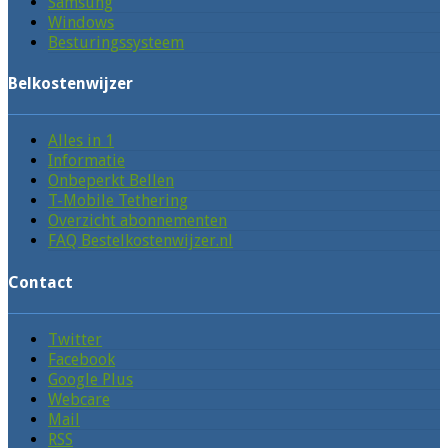
Samsung
Windows
Besturingssysteem
Belkostenwijzer
Alles in 1
Informatie
Onbeperkt Bellen
T-Mobile Tethering
Overzicht abonnementen
FAQ Bestelkostenwijzer.nl
Contact
Twitter
Facebook
Google Plus
Webcare
Mail
RSS