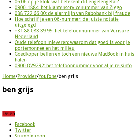
06:06 op je klok: wat betekent dit engelengetal?
0900-1884: het klantenservicenummer van Ziggo
088 722 66 00: de alarmlijn van Rabobank bij fraude
Hoe schrijf je een 06-nummer: de juiste notatie
uitgelegd
+31 88 088 89 99: het telefoonnummer van Verisure
Nederland
Oude telefoon inleveren: waarom dat goed is voor je
portemonnee en het milieu
Goedkoper bellen en toch een nieuwe MacBook in huis
halen
0900 OV9292: het telefoonnummer voor al je reisinfo
Home
/
Provider
/
Youfone
/
ben grijs
ben grijs
Delen
Facebook
Twitter
Stumbleupon