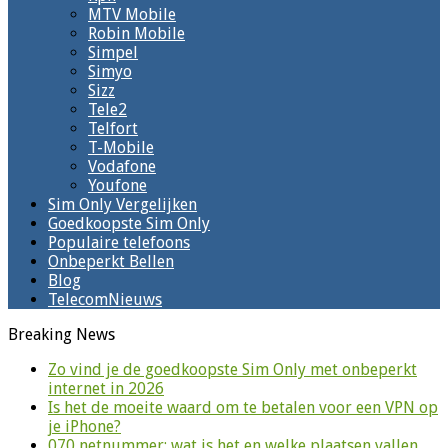
MTV Mobile
Robin Mobile
Simpel
Simyo
Sizz
Tele2
Telfort
T-Mobile
Vodafone
Youfone
Sim Only Vergelijken
Goedkoopste Sim Only
Populaire telefoons
Onbeperkt Bellen
Blog
TelecomNieuws
Breaking News
Zo vind je de goedkoopste Sim Only met onbeperkt
internet in 2026
Is het de moeite waard om te betalen voor een VPN op
je iPhone?
070 netnummer: wat is het en welke plaatsen vallen