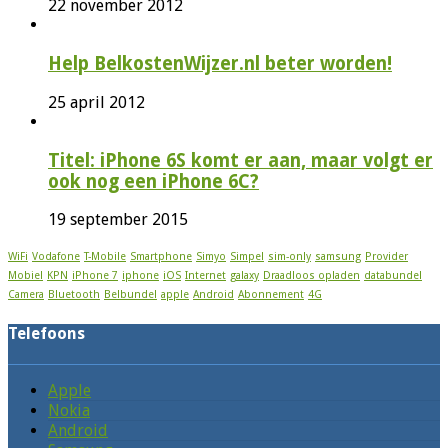
22 november 2012
Help BelkostenWijzer.nl beter worden!
25 april 2012
Titel: iPhone 6S komt er aan, maar volgt er
ook nog een iPhone 6C?
19 september 2015
WiFi
Vodafone
T-Mobile
Smartphone
Simyo
Simpel
sim-only
samsung
Provider
Mobiel
KPN
iPhone 7
iphone
iOS
Internet
galaxy
Draadloos opladen
databundel
Camera
Bluetooth
Belbundel
apple
Android
Abonnement
4G
Telefoons
Apple
Nokia
Android