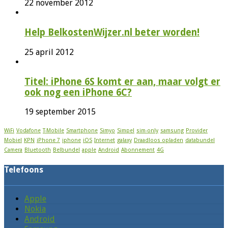
22 november 2012
Help BelkostenWijzer.nl beter worden!
25 april 2012
Titel: iPhone 6S komt er aan, maar volgt er
ook nog een iPhone 6C?
19 september 2015
WiFi
Vodafone
T-Mobile
Smartphone
Simyo
Simpel
sim-only
samsung
Provider
Mobiel
KPN
iPhone 7
iphone
iOS
Internet
galaxy
Draadloos opladen
databundel
Camera
Bluetooth
Belbundel
apple
Android
Abonnement
4G
Telefoons
Apple
Nokia
Android