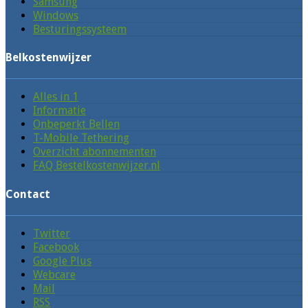
Samsung
Windows
Besturingssysteem
Belkostenwijzer
Alles in 1
Informatie
Onbeperkt Bellen
T-Mobile Tethering
Overzicht abonnementen
FAQ Bestelkostenwijzer.nl
Contact
Twitter
Facebook
Google Plus
Webcare
Mail
RSS