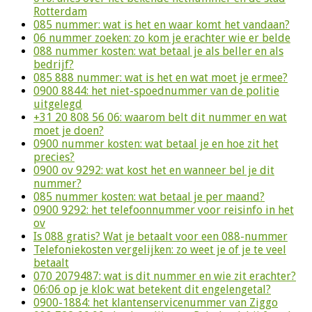
Rotterdam
085 nummer: wat is het en waar komt het vandaan?
06 nummer zoeken: zo kom je erachter wie er belde
088 nummer kosten: wat betaal je als beller en als
bedrijf?
085 888 nummer: wat is het en wat moet je ermee?
0900 8844: het niet-spoednummer van de politie
uitgelegd
+31 20 808 56 06: waarom belt dit nummer en wat
moet je doen?
0900 nummer kosten: wat betaal je en hoe zit het
precies?
0900 ov 9292: wat kost het en wanneer bel je dit
nummer?
085 nummer kosten: wat betaal je per maand?
0900 9292: het telefoonnummer voor reisinfo in het
ov
Is 088 gratis? Wat je betaalt voor een 088-nummer
Telefoniekosten vergelijken: zo weet je of je te veel
betaalt
070 2079487: wat is dit nummer en wie zit erachter?
06:06 op je klok: wat betekent dit engelengetal?
0900-1884: het klantenservicenummer van Ziggo