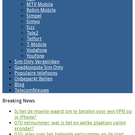
MTV Mobile
Robin Mobile
Simpel
Simyo
Sizz
Tele2
Telfort
T-Mobile
Vodafone
Youfone
Sim Only Vergelijken
Goedkoopste Sim Only
Populaire telefoons
Onbeperkt Bellen
Blog
TelecomNieuws
Breaking News
Is het de moeite waard om te betalen voor een VPN op
je iPhone?
070 netnummer: wat is het en welke plaatsen vallen
eronder?
010: alles over het bekende netnummer en de stad