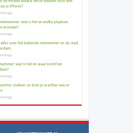
et de moeite waard om te betalen voor een
op je iPhone?
week ago
netnummer: wat is het en welke plaatsen
en eronder?
week ago
 alles over het bekende netnummer en de stad
terdam
week ago
nummer: wat is het en waar komt het
daan?
week ago
ummer zoeken: zo kom je erachter wie er
de
week ago