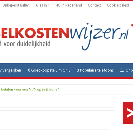
Onbeperkt Bellen
Alles in 1
4G in Nederland
Contact
Cookie beleid
y Vergelijken
Goedkoopste Sim Only
Populaire telefoons
Onbe
e betalen voor een VPN op je iPhone?