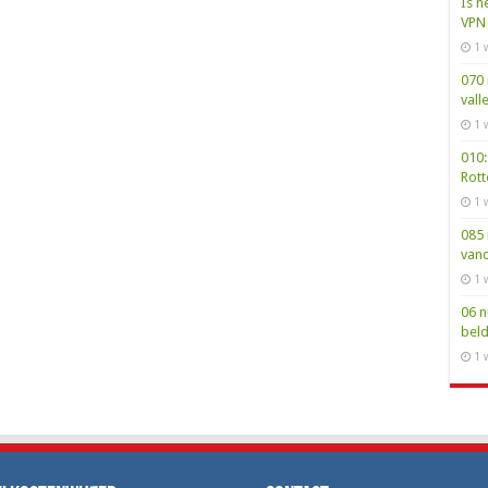
Is h
VPN 
1 
070 
vall
1 
010:
Rot
1 
085 
van
1 
06 n
bel
1 