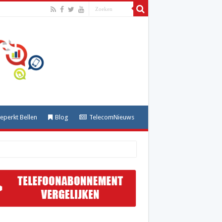
perkt Bellen
Blog
TelecomNieuws