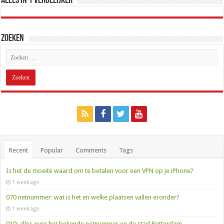
Alles in 1 Vergelijker
Zoeken
Recent
Popular
Comments
Tags
Is het de moeite waard om te betalen voor een VPN op je iPhone?
1 week ago
070 netnummer: wat is het en welke plaatsen vallen eronder?
1 week ago
010: alles over het bekende netnummer en de stad Rotterdam