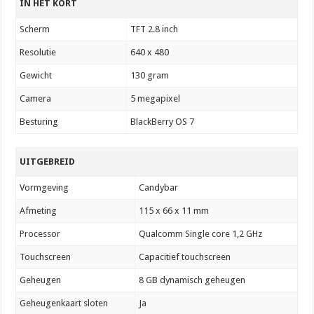
IN HET KORT
Scherm
TFT 2.8 inch
Resolutie
640 x 480
Gewicht
130 gram
Camera
5 megapixel
Besturing
BlackBerry OS 7
UITGEBREID
Vormgeving
Candybar
Afmeting
115 x 66 x 11 mm
Processor
Qualcomm Single core 1,2 GHz
Touchscreen
Capacitief touchscreen
Geheugen
8 GB dynamisch geheugen
Geheugenkaart sloten
Ja