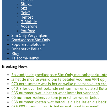
Simyo
Sizz
Tele2
Telfort
T-Mobile
Vodafone
Youfone
Sim Only Vergelijken
Goedkoopste Sim Only
Populaire telefoons
Onbeperkt Bellen
Blog
TelecomNieuws
Breaking News
Zo vind je de goedkoopste Sim Only met onbeperkt inte
Is het de moeite waard om te betalen voor een VPN op 
070 netnummer: wat is het en welke plaatsen vallen er
010: alles over het bekende netnummer en de stad Rot
085 nummer: wat is het en waar komt het vandaan?
06 nummer zoeken: zo kom je erachter wie er belde
088 nummer kosten: wat betaal je als beller en als bedri
085 888 nummer: wat is het en wat moet je ermee?