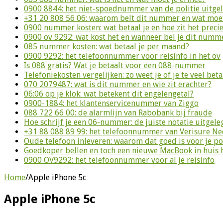
0900 8844: het niet-spoednummer van de politie uitge
+31 20 808 56 06: waarom belt dit nummer en wat moet
0900 nummer kosten: wat betaal je en hoe zit het preci
0900 ov 9292: wat kost het en wanneer bel je dit numm
085 nummer kosten: wat betaal je per maand?
0900 9292: het telefoonnummer voor reisinfo in het ov
Is 088 gratis? Wat je betaalt voor een 088-nummer
Telefoniekosten vergelijken: zo weet je of je te veel beta
070 2079487: wat is dit nummer en wie zit erachter?
06:06 op je klok: wat betekent dit engelengetal?
0900-1884: het klantenservicenummer van Ziggo
088 722 66 00: de alarmlijn van Rabobank bij fraude
Hoe schrijf je een 06-nummer: de juiste notatie uitgele
+31 88 088 89 99: het telefoonnummer van Verisure N
Oude telefoon inleveren: waarom dat goed is voor je p
Goedkoper bellen en toch een nieuwe MacBook in huis 
0900 OV9292: het telefoonnummer voor al je reisinfo
Home
/
Apple iPhone 5c
Apple iPhone 5c