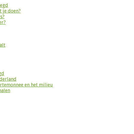
legd
 je doen?
es?
er?
alt
gd
ederland
ortemonnee en het milieu
halen