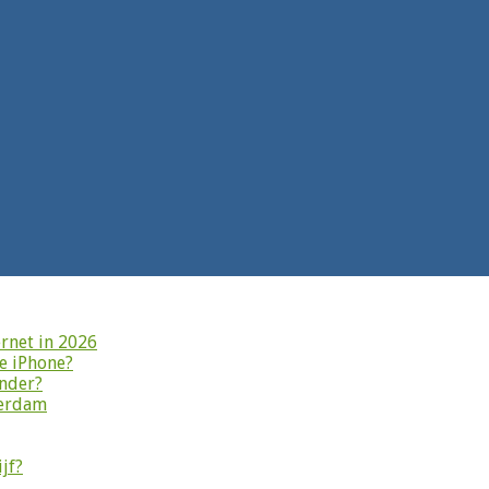
rnet in 2026
je iPhone?
onder?
terdam
jf?