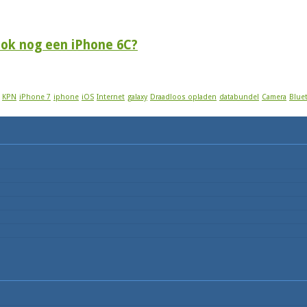
 ook nog een iPhone 6C?
KPN
iPhone 7
iphone
iOS
Internet
galaxy
Draadloos opladen
databundel
Camera
Blue