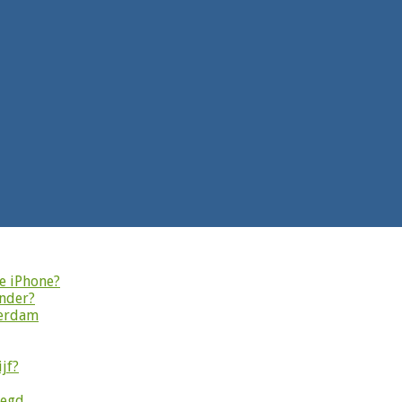
je iPhone?
onder?
terdam
jf?
legd