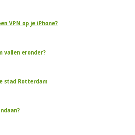
een VPN op je iPhone?
n vallen eronder?
de stad Rotterdam
andaan?