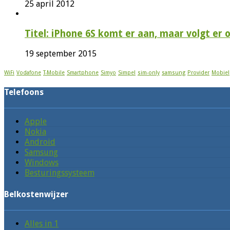
25 april 2012
Titel: iPhone 6S komt er aan, maar volgt er
19 september 2015
WiFi
Vodafone
T-Mobile
Smartphone
Simyo
Simpel
sim-only
samsung
Provider
Mobiel
Telefoons
Apple
Nokia
Android
Samsung
Windows
Besturingssysteem
Belkostenwijzer
Alles in 1