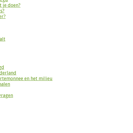
 je doen?
es?
er?
alt
gd
ederland
ortemonnee en het milieu
halen
vragen