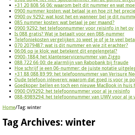
+31 20 808 56 06: waarom belt dit nummer en wat moet
0900 nummer kosten: wat betaal je en hoe zit het preci
0900 ov 9292: wat kost het en wanneer bel je dit numm
085 nummer kosten: wat betaal je per maand?
0900 9292: het telefoonnummer voor reisinfo in het ov
Is 088 gratis? Wat je betaalt voor een 088-nummer
Telefoniekosten vergelijken: zo weet je of je te veel beta
070 2079487: wat is dit nummer en wie zit erachter?
06:06 op je klok: wat betekent dit engelengetal?
0900-1884: het klantenservicenummer van Ziggo
088 722 66 00: de alarmlijn van Rabobank bij fraude
Hoe schrijf je een 06-nummer: de juiste notatie uitgele
+31 88 088 89 99: het telefoonnummer van Verisure N
Oude telefoon inleveren: waarom dat goed is voor je p
Goedkoper bellen en toch een nieuwe MacBook in huis 
0900 OV9292: het telefoonnummer voor al je reisinfo
088-8989294: het telefoonnummer van UWV voor al je 
Home
/
Tag:
winter
Tag Archives:
winter