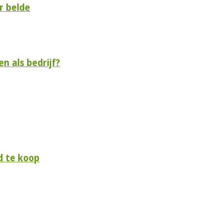
r belde
n als bedrijf?
d te koop