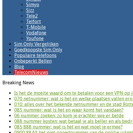
Simyo
Sizz
Tele2
Telfort
T-Mobile
Vodafone
Youfone
Sim Only Vergelijken
Goedkoopste Sim Only
Populaire telefoons
Onbeperkt Bellen
Blog
TelecomNieuws
Breaking News
Is het de moeite waard om te betalen voor een VPN op 
070 netnummer: wat is het en welke plaatsen vallen er
010: alles over het bekende netnummer en de stad Rot
085 nummer: wat is het en waar komt het vandaan?
06 nummer zoeken: zo kom je erachter wie er belde
088 nummer kosten: wat betaal je als beller en als bedri
085 888 nummer: wat is het en wat moet je ermee?
0900 8844: het niet-spoednummer van de politie uitge