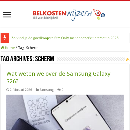
Zo vind je de goedkoopste Sim Only met onbeperkt internet in 2026
Home
/
Tag:
Scherm
Tag Archives:
Scherm
Wat weten we over de Samsung Galaxy
S26?
2 februari 2026
Samsung
0