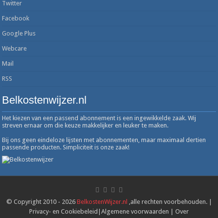
Twitter
Facebook
Google Plus
Webcare
Mail
RSS
Belkostenwijzer.nl
Het kiezen van een passend abonnement is een ingewikkelde zaak. Wij
streven ernaar om die keuze makkelijker en leuker te maken.
Bij ons geen eindeloze lijsten met abonnementen, maar maximaal dertien
passende producten. Simpliciteit is onze zaak!
© Copyright 2010 - 2026
BelkostenWijzer.nl
,alle rechten voorbehouden. |
Privacy- en Cookiebeleid
|
Algemene voorwaarden
|
Over