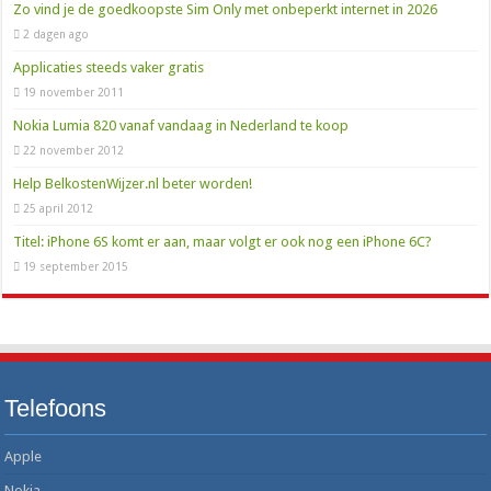
Goedkoper bellen en toch een nieuwe MacBook in huis halen
Zo vind je de goedkoopste Sim Only met onbeperkt internet in 2026
2 dagen ago
0900 OV9292: het telefoonnummer voor al je reisinfo
Applicaties steeds vaker gratis
19 november 2011
Nokia Lumia 820 vanaf vandaag in Nederland te koop
22 november 2012
Help BelkostenWijzer.nl beter worden!
25 april 2012
Titel: iPhone 6S komt er aan, maar volgt er ook nog een iPhone 6C?
19 september 2015
Telefoons
Apple
Nokia