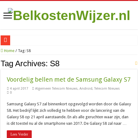
Zo vind je de goedkoopste Sim Only met onbeperkt internet in 2026
Home
/
Tag:
S8
Is het de moeite waard om te betalen voor een VPN op je iPhone?
Tag Archives:
S8
070 netnummer: wat is het en welke plaatsen vallen eronder?
Voordelig bellen met de Samsung Galaxy S7
010: alles over het bekende netnummer en de stad Rotterdam
4 april 2017
Algemeen Telecom Nieuws
,
Android
,
Telecom Nieuws
085 nummer: wat is het en waar komt het vandaan?
0
06 nummer zoeken: zo kom je erachter wie er belde
Samsung Galaxy S7 zal binnenkort opgevolgd worden door de Galaxy
088 nummer kosten: wat betaal je als beller en als bedrijf?
S8. Het bedrijf lijkt zich volledig te hebben voor de lancering van de
Galaxy S8 op 21 april aanstaande. En als alle geruchten waar zijn, dan
085 888 nummer: wat is het en wat moet je ermee?
is dit toestel nu al de smartphone van 2017. De Galaxy S8 zal naar …
0900 8844: het niet-spoednummer van de politie uitgelegd
Lees Verder