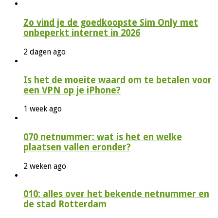
Zo vind je de goedkoopste Sim Only met
onbeperkt internet in 2026
2 dagen ago
Is het de moeite waard om te betalen voor
een VPN op je iPhone?
1 week ago
070 netnummer: wat is het en welke
plaatsen vallen eronder?
2 weken ago
010: alles over het bekende netnummer en
de stad Rotterdam