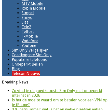
MTV Mobile
Robin Mobile
Simpel
Simyo
Sizz
Tele2
Telfort
T-Mobile
Vodafone
Youfone
Sim Only Vergelijken
Goedkoopste Sim Only
Populaire telefoons
Onbeperkt Bellen
Blog
TelecomNieuws
Breaking News
Zo vind je de goedkoopste Sim Only met onbeperkt
internet in 2026
Is het de moeite waard om te betalen voor een VPN op
je iPhone?
070 netnummer: wat is het en welke plaatsen vallen