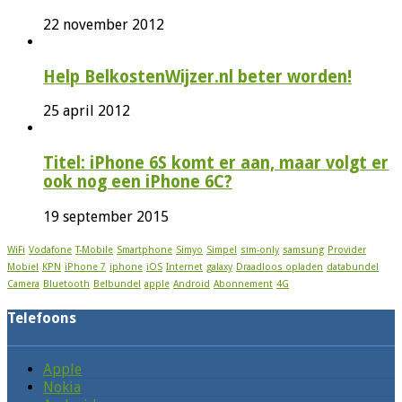
22 november 2012
Help BelkostenWijzer.nl beter worden!
25 april 2012
Titel: iPhone 6S komt er aan, maar volgt er
ook nog een iPhone 6C?
19 september 2015
WiFi
Vodafone
T-Mobile
Smartphone
Simyo
Simpel
sim-only
samsung
Provider
Mobiel
KPN
iPhone 7
iphone
iOS
Internet
galaxy
Draadloos opladen
databundel
Camera
Bluetooth
Belbundel
apple
Android
Abonnement
4G
Telefoons
Apple
Nokia