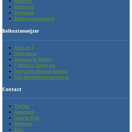
Android
Samsung
Windows
Besturingssysteem
Belkostenwijzer
Alles in 1
Informatie
Onbeperkt Bellen
T-Mobile Tethering
Overzicht abonnementen
FAQ Bestelkostenwijzer.nl
Contact
Twitter
Facebook
Google Plus
Webcare
Mail