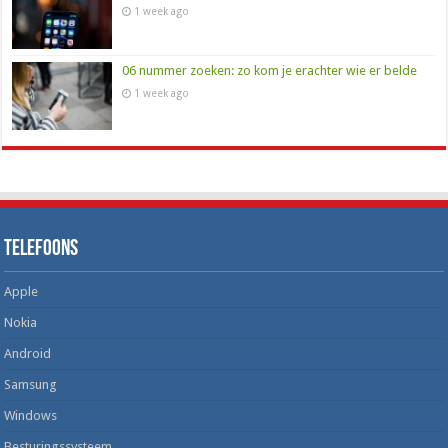
1 week ago
06 nummer zoeken: zo kom je erachter wie er belde
1 week ago
Telefoons
Apple
Nokia
Android
Samsung
Windows
Besturingssysteem