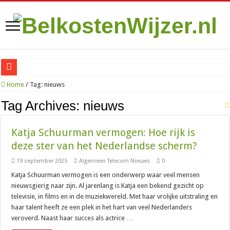
Is het de moeite waard om te betalen voor een VPN op je iPhone?
Home
/
Tag:
nieuws
070 netnummer: wat is het en welke plaatsen vallen eronder?
Tag Archives:
nieuws
010: alles over het bekende netnummer en de stad Rotterdam
Katja Schuurman vermogen: Hoe rijk is
085 nummer: wat is het en waar komt het vandaan?
deze ster van het Nederlandse scherm?
06 nummer zoeken: zo kom je erachter wie er belde
19 september 2025
Algemeen Telecom Nieuws
0
088 nummer kosten: wat betaal je als beller en als bedrijf?
Katja Schuurman vermogen is een onderwerp waar veel mensen
085 888 nummer: wat is het en wat moet je ermee?
nieuwsgierig naar zijn. Al jarenlang is Katja een bekend gezicht op
televisie, in films en in de muziekwereld. Met haar vrolijke uitstraling en
0900 8844: het niet-spoednummer van de politie uitgelegd
haar talent heeft ze een plek in het hart van veel Nederlanders
+31 20 808 56 06: waarom belt dit nummer en wat moet je doen?
veroverd. Naast haar succes als actrice …