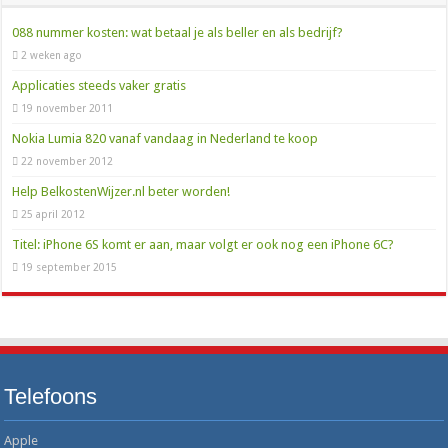
0900 OV9292: het telefoonnummer voor al je reisinfo
088 nummer kosten: wat betaal je als beller en als bedrijf?
088-8989294: het telefoonnummer van UWV voor al je vragen
2 weken ago
Applicaties steeds vaker gratis
19 november 2011
Nokia Lumia 820 vanaf vandaag in Nederland te koop
22 november 2012
Help BelkostenWijzer.nl beter worden!
25 april 2012
Titel: iPhone 6S komt er aan, maar volgt er ook nog een iPhone 6C?
19 september 2015
Telefoons
Apple