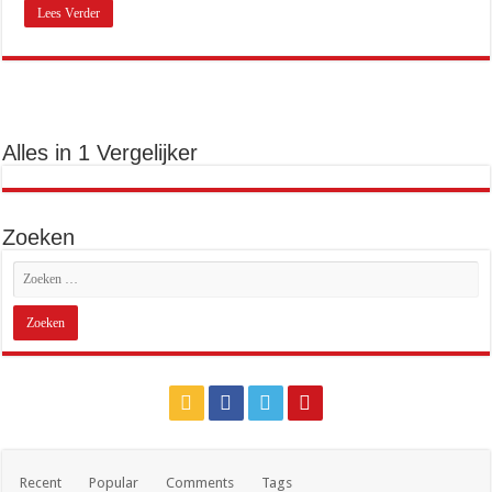
0900 nummer kosten: wat betaal je en hoe zit het precies?
Lees Verder
0900 ov 9292: wat kost het en wanneer bel je dit nummer?
085 nummer kosten: wat betaal je per maand?
0900 9292: het telefoonnummer voor reisinfo in het ov
Is 088 gratis? Wat je betaalt voor een 088-nummer
Alles in 1 Vergelijker
Telefoniekosten vergelijken: zo weet je of je te veel betaalt
070 2079487: wat is dit nummer en wie zit erachter?
Zoeken
06:06 op je klok: wat betekent dit engelengetal?
0900-1884: het klantenservicenummer van Ziggo
088 722 66 00: de alarmlijn van Rabobank bij fraude
Hoe schrijf je een 06-nummer: de juiste notatie uitgelegd
+31 88 088 89 99: het telefoonnummer van Verisure Nederland
Oude telefoon inleveren: waarom dat goed is voor je portemonnee en het milieu
Goedkoper bellen en toch een nieuwe MacBook in huis halen
Recent
Popular
Comments
Tags