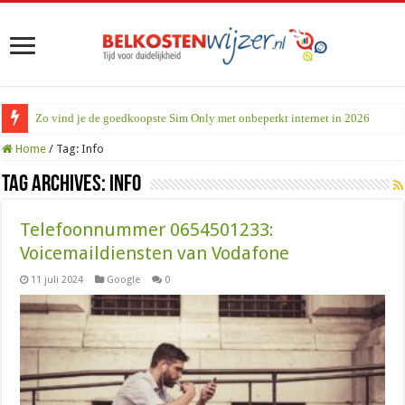
Zo vind je de goedkoopste Sim Only met onbeperkt internet in 2026
Home
/
Tag:
Info
Tag Archives:
Info
Telefoonnummer 0654501233:
Voicemaildiensten van Vodafone
11 juli 2024
Google
0