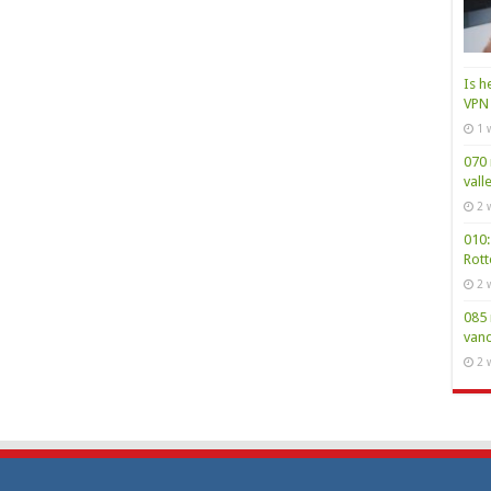
Is h
VPN 
1 
070 
vall
2 
010:
Rot
2 
085 
van
2 