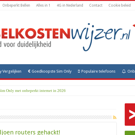
Onbeperkt Bellen
Alles in 1
4G in Nederland
Contact
Cookie beleid
y Vergelijken
Goedkoopste Sim Only
Populaire telefoons
Onbe
Sim Only met onbeperkt internet in 2026
ljoen routers gehackt!