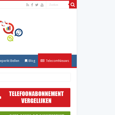
perkt Bellen
Blog
TelecomNieuws