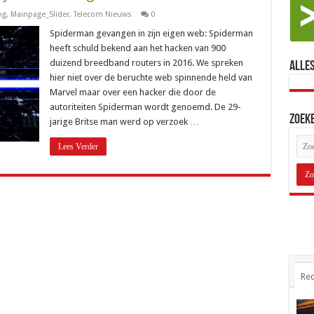
og
,
Mainpage_Slider
,
Telecom Nieuws
0
Spiderman gevangen in zijn eigen web: Spiderman
heeft schuld bekend aan het hacken van 900
duizend breedband routers in 2016. We spreken
Alles
hier niet over de beruchte web spinnende held van
Marvel maar over een hacker die door de
autoriteiten Spiderman wordt genoemd. De 29-
Zoek
jarige Britse man werd op verzoek …
Lees Verder
Rec