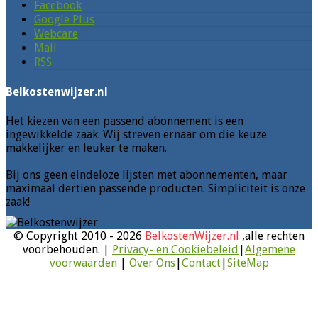
Facebook
Google Plus
Webcare
Mail
RSS
Belkostenwijzer.nl
Het kiezen van een passend abonnement is een
ingewikkelde zaak. Wij streven ernaar om die keuze
makkelijker en leuker te maken.
Bij ons geen eindeloze lijsten met abonnementen, maar
maximaal dertien passende producten. Simpliciteit is onze
zaak!
© Copyright 2010 - 2026
BelkostenWijzer.nl
,alle rechten
voorbehouden. |
Privacy- en Cookiebeleid
|
Algemene
voorwaarden
|
Over Ons
|
Contact
|
SiteMap