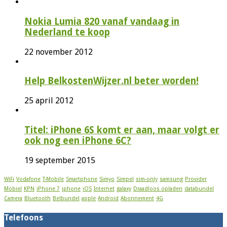
Nokia Lumia 820 vanaf vandaag in
Nederland te koop
22 november 2012
Help BelkostenWijzer.nl beter worden!
25 april 2012
Titel: iPhone 6S komt er aan, maar volgt er
ook nog een iPhone 6C?
19 september 2015
WiFi
Vodafone
T-Mobile
Smartphone
Simyo
Simpel
sim-only
samsung
Provider
Mobiel
KPN
iPhone 7
iphone
iOS
Internet
galaxy
Draadloos opladen
databundel
Camera
Bluetooth
Belbundel
apple
Android
Abonnement
4G
Telefoons