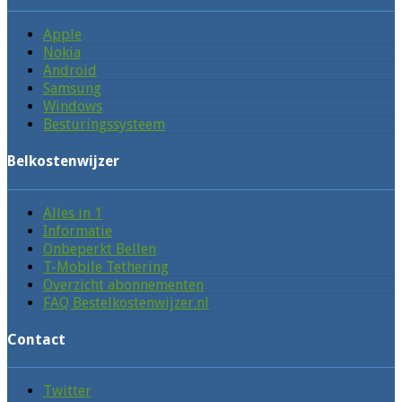
Apple
Nokia
Android
Samsung
Windows
Besturingssysteem
Belkostenwijzer
Alles in 1
Informatie
Onbeperkt Bellen
T-Mobile Tethering
Overzicht abonnementen
FAQ Bestelkostenwijzer.nl
Contact
Twitter