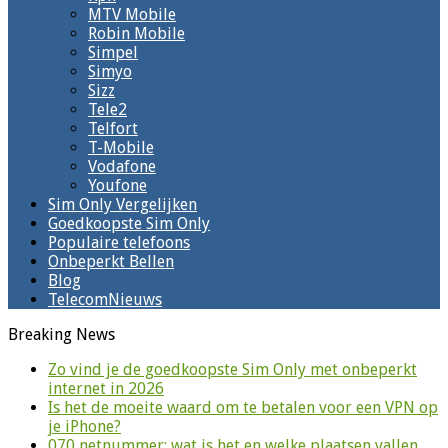
MTV Mobile
Robin Mobile
Simpel
Simyo
Sizz
Tele2
Telfort
T-Mobile
Vodafone
Youfone
Sim Only Vergelijken
Goedkoopste Sim Only
Populaire telefoons
Onbeperkt Bellen
Blog
TelecomNieuws
Breaking News
Zo vind je de goedkoopste Sim Only met onbeperkt
internet in 2026
Is het de moeite waard om te betalen voor een VPN op
je iPhone?
070 netnummer: wat is het en welke plaatsen vallen