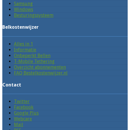
Samsung
Windows
Besturingssysteem
Belkostenwijzer
Alles in 1
Informatie
Onbeperkt Bellen
T-Mobile Tethering
Overzicht abonnementen
FAQ Bestelkostenwijzer.nl
Contact
Twitter
Facebook
Google Plus
Webcare
Mail