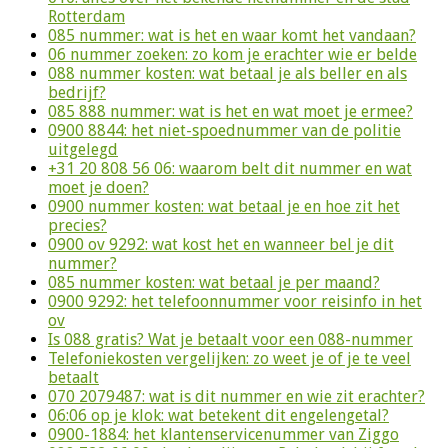
Rotterdam
085 nummer: wat is het en waar komt het vandaan?
06 nummer zoeken: zo kom je erachter wie er belde
088 nummer kosten: wat betaal je als beller en als
bedrijf?
085 888 nummer: wat is het en wat moet je ermee?
0900 8844: het niet-spoednummer van de politie
uitgelegd
+31 20 808 56 06: waarom belt dit nummer en wat
moet je doen?
0900 nummer kosten: wat betaal je en hoe zit het
precies?
0900 ov 9292: wat kost het en wanneer bel je dit
nummer?
085 nummer kosten: wat betaal je per maand?
0900 9292: het telefoonnummer voor reisinfo in het
ov
Is 088 gratis? Wat je betaalt voor een 088-nummer
Telefoniekosten vergelijken: zo weet je of je te veel
betaalt
070 2079487: wat is dit nummer en wie zit erachter?
06:06 op je klok: wat betekent dit engelengetal?
0900-1884: het klantenservicenummer van Ziggo