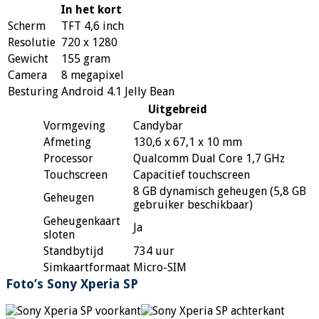
In het kort
Scherm
TFT 4,6 inch
Resolutie
720 x 1280
Gewicht
155 gram
Camera
8 megapixel
Besturing
Android 4.1 Jelly Bean
Uitgebreid
Vormgeving
Candybar
Afmeting
130,6 x 67,1 x 10 mm
Processor
Qualcomm Dual Core 1,7 GHz
Touchscreen
Capacitief touchscreen
8 GB dynamisch geheugen (5,8 GB
Geheugen
gebruiker beschikbaar)
Geheugenkaart
Ja
sloten
Standbytijd
734 uur
Simkaartformaat
Micro-SIM
Foto’s Sony Xperia SP