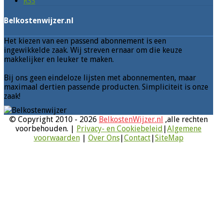
RSS
Belkostenwijzer.nl
Het kiezen van een passend abonnement is een
ingewikkelde zaak. Wij streven ernaar om die keuze
makkelijker en leuker te maken.
Bij ons geen eindeloze lijsten met abonnementen, maar
maximaal dertien passende producten. Simpliciteit is onze
zaak!
© Copyright 2010 - 2026
BelkostenWijzer.nl
,alle rechten
voorbehouden. |
Privacy- en Cookiebeleid
|
Algemene
voorwaarden
|
Over Ons
|
Contact
|
SiteMap